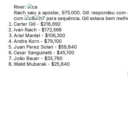
River:
Raich saiu a apostar, 975.000. Gill respondeu com 
com
para sequência. Gill estava bem mel
Carter Gill - $218,692
Ivan Raich - $172,568
Ariel Mantel - $106,300
Andre Korn - $79,100
Juan Perez Solari - $59,840
Cesar Sanguinetti - $45,100
João Bauer - $33,780
Walid Mubarak - $25,840