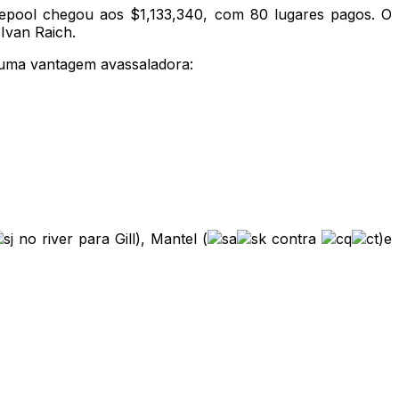
zepool chegou aos $1,133,340, com 80 lugares pagos. O
Ivan Raich.
m uma vantagem avassaladora:
no river para Gill), Mantel (
contra
)e