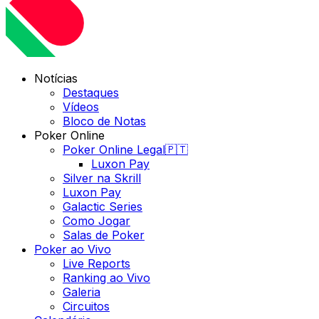
Notícias
Destaques
Vídeos
Bloco de Notas
Poker Online
Poker Online Legal🇵🇹
Luxon Pay
Silver na Skrill
Luxon Pay
Galactic Series
Como Jogar
Salas de Poker
Poker ao Vivo
Live Reports
Ranking ao Vivo
Galeria
Circuitos