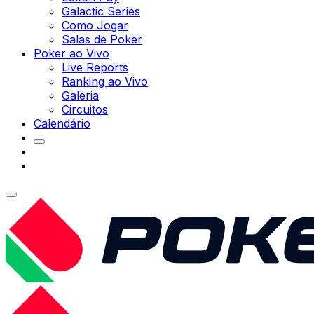
Galactic Series
Como Jogar
Salas de Poker
Poker ao Vivo
Live Reports
Ranking ao Vivo
Galeria
Circuitos
Calendário