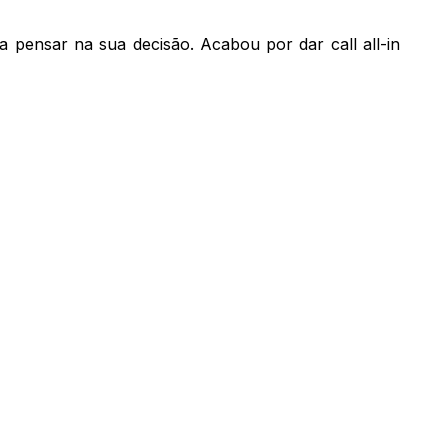
 pensar na sua decisão. Acabou por dar call all-in