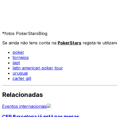
*fotos PokerStarsBlog
Se ainda não tens conta na
PokerStars
regista-te utiliz
poker
torneios
lapt
latin american poker tour
uruguai
carter gill
Relacionadas
Eventos internacionais
CEP Barcelona já está nas mesas