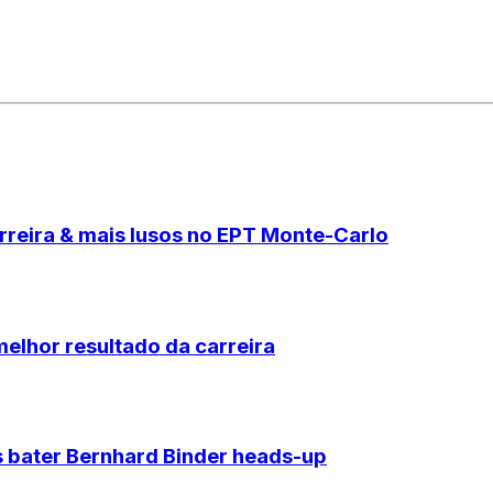
reira & mais lusos no EPT Monte-Carlo
elhor resultado da carreira
 bater Bernhard Binder heads-up