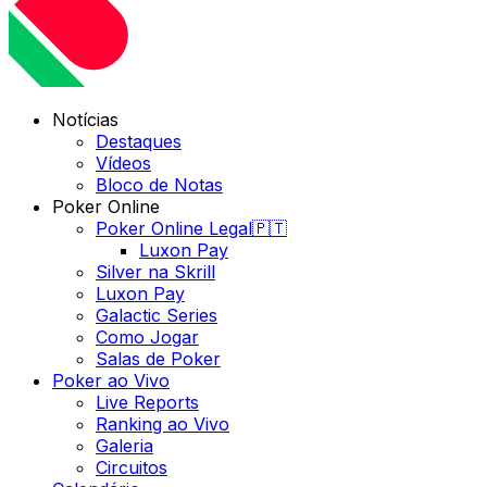
Notícias
Destaques
Vídeos
Bloco de Notas
Poker Online
Poker Online Legal🇵🇹
Luxon Pay
Silver na Skrill
Luxon Pay
Galactic Series
Como Jogar
Salas de Poker
Poker ao Vivo
Live Reports
Ranking ao Vivo
Galeria
Circuitos