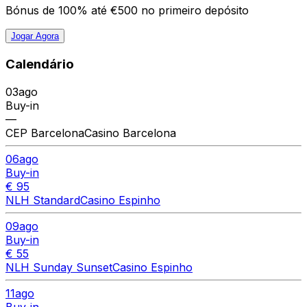
Bónus de 100% até €500 no primeiro depósito
Jogar Agora
Calendário
03
ago
Buy-in
—
CEP Barcelona
Casino Barcelona
06
ago
Buy-in
€ 95
NLH Standard
Casino Espinho
09
ago
Buy-in
€ 55
NLH Sunday Sunset
Casino Espinho
11
ago
Buy-in