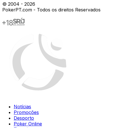
© 2004 -
2026
PokerPT.com - Todos os direitos Reservados
Notícias
Promoções
Desporto
Poker Online