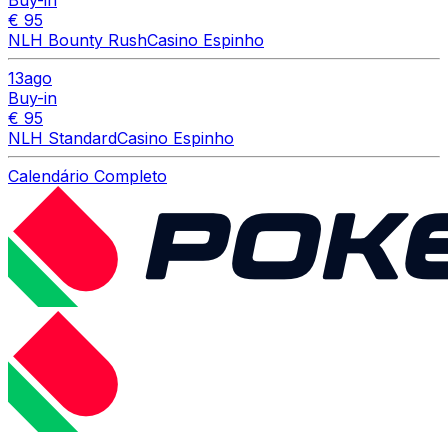
€ 95
NLH Bounty Rush
Casino Espinho
13
ago
Buy-in
€ 95
NLH Standard
Casino Espinho
Calendário Completo