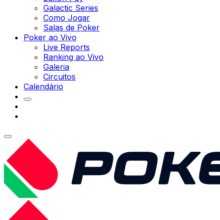
Galactic Series
Como Jogar
Salas de Poker
Poker ao Vivo
Live Reports
Ranking ao Vivo
Galeria
Circuitos
Calendário