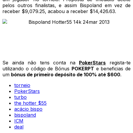
pelos outros finalistas, e assim Bispoland em vez de
receber $9,079.25, acabou a receber $14,426.63.
Se ainda não tens conta na
PokerStars
regista-te
utilizando o código de Bónus
POKERPT
e beneficias de
um
bónus de primeiro depósito de 100% até $600
.
torneio
PokerStars
turbo
the hotter $55
acácio bispo
bispoland
ICM
deal