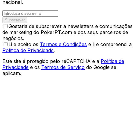
nacional.
Subscrever
Gostaria de subscrever a newsletters e comunicações
de marketing do PokerPT.com e dos seus parceiros de
negócios.
Li e aceito os
Termos e Condições
e li e compreendi a
Política de Privacidade
.
Este site é protegido pelo reCAPTCHA e a
Política de
Privacidade
e os
Termos de Serviço
do Google se
aplicam.