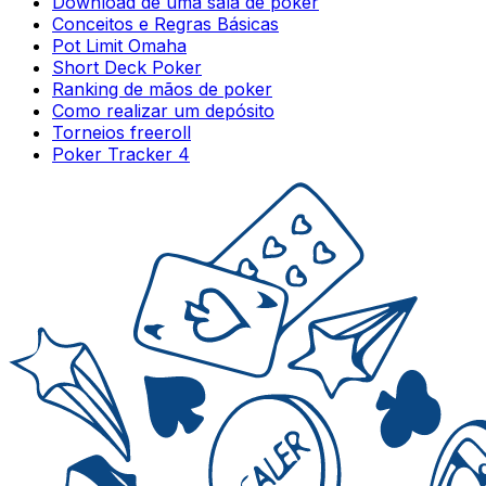
Download de uma sala de poker
Conceitos e Regras Básicas
Pot Limit Omaha
Short Deck Poker
Ranking de mãos de poker
Como realizar um depósito
Torneios freeroll
Poker Tracker 4