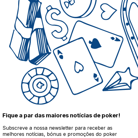
Fique a par das maiores notícias de poker!
Subscreve a nossa newsletter para receber as
melhores notícias, bónus e promoções do poker