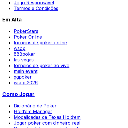
Jogo Responsável
Termos e Condições
Em Alta
PokerStars
Poker Online
torneios de poker online
wsop
888poker
las vegas
torneios de poker ao vivo
main event
ggpoker
wsop 2026
Como Jogar
Dicionário de Poker
Hold’em Manager
Modalidades de Texas Hold’em
Jogar poker com dinheiro real