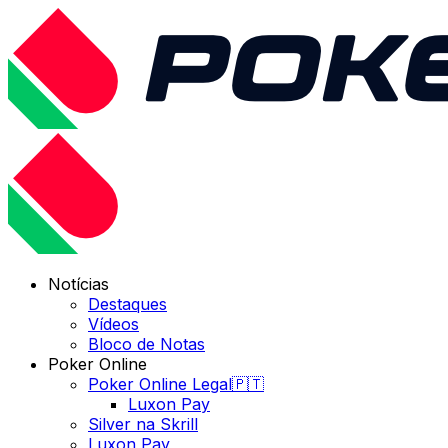
Notícias
Destaques
Vídeos
Bloco de Notas
Poker Online
Poker Online Legal🇵🇹
Luxon Pay
Silver na Skrill
Luxon Pay