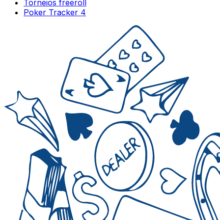
Torneios freeroll
Poker Tracker 4