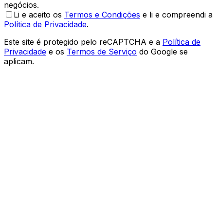
negócios.
Li e aceito os
Termos e Condições
e li e compreendi a
Política de Privacidade
.
Este site é protegido pelo reCAPTCHA e a
Política de
Privacidade
e os
Termos de Serviço
do Google se
aplicam.