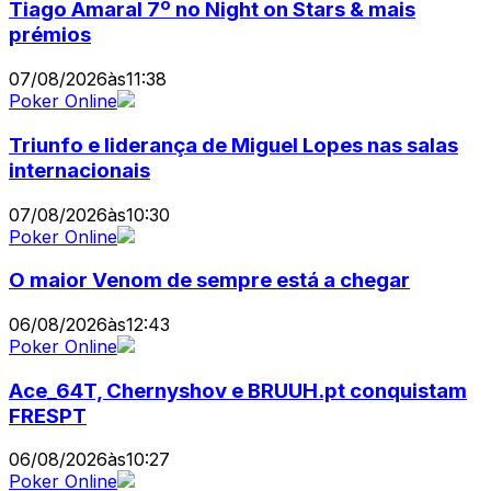
Tiago Amaral 7º no Night on Stars & mais
prémios
07/08/2026
às
11:38
Poker Online
Triunfo e liderança de Miguel Lopes nas salas
internacionais
07/08/2026
às
10:30
Poker Online
O maior Venom de sempre está a chegar
06/08/2026
às
12:43
Poker Online
Ace_64T, Chernyshov e BRUUH.pt conquistam
FRESPT
06/08/2026
às
10:27
Poker Online