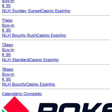
Buy-in
€ 55
NLH Sunday Sunset
Casino Espinho
11
ago
Buy-in
€ 95
NLH Bounty Rush
Casino Espinho
13
ago
Buy-in
€ 95
NLH Standard
Casino Espinho
18
ago
Buy-in
€ 95
NLH Bounty
Casino Espinho
Calendário Completo