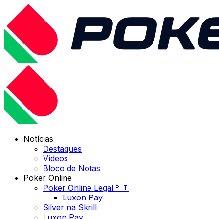
Notícias
Destaques
Vídeos
Bloco de Notas
Poker Online
Poker Online Legal🇵🇹
Luxon Pay
Silver na Skrill
Luxon Pay