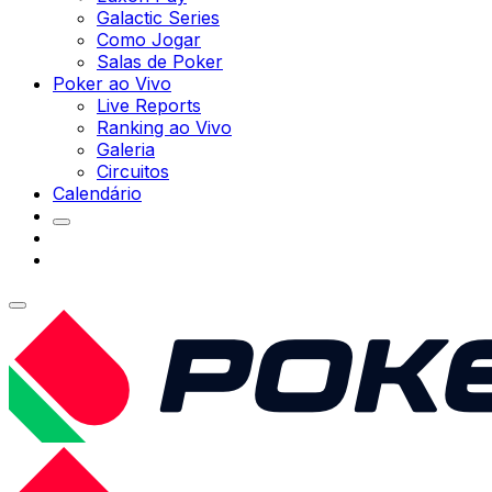
Galactic Series
Como Jogar
Salas de Poker
Poker ao Vivo
Live Reports
Ranking ao Vivo
Galeria
Circuitos
Calendário