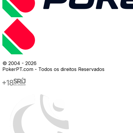
© 2004 -
2026
PokerPT.com - Todos os direitos Reservados