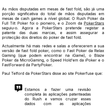
As mãos disputadas em mesas de fast fold, são já uma
porção significativa do total de mãos disputadas em
mesas de cash games a nível global. O Rush Poker da
Full Tilt Poker foi o pioneiro, e o Zoom da
PokerStars
seguiu-o. Agora a PokerStars pretende registar a
patente das duas marcas, e assim assegurar a
protecção dos direitos do poker de fast fold.
Actualmente há mais redes e salas a oferecerem a sua
versão de fast fold poker, como o Fast Poker da Relax
Gaming (que podem encontrar na iGame), o Blaze
Poker da MicroGaming, o Speed Hold'em da iPoker e o
FastForward da PartyPoker.
Paul Telford da PokerStars disse ao site Pokerfuse que:
Estamos a fazer uma revisão
completa às aplicações patenteadas
do Rush e vamos cruzar esses
dados com as aplicações