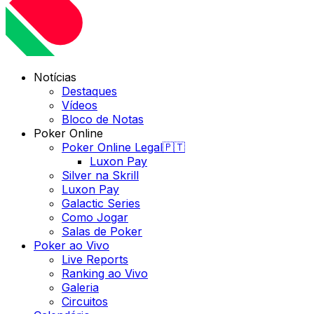
Notícias
Destaques
Vídeos
Bloco de Notas
Poker Online
Poker Online Legal🇵🇹
Luxon Pay
Silver na Skrill
Luxon Pay
Galactic Series
Como Jogar
Salas de Poker
Poker ao Vivo
Live Reports
Ranking ao Vivo
Galeria
Circuitos