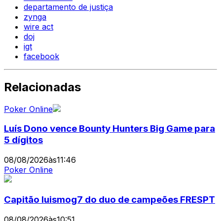
departamento de justiça
zynga
wire act
doj
igt
facebook
Relacionadas
Poker Online
Luís Dono vence Bounty Hunters Big Game para
5 dígitos
08/08/2026
às
11:46
Poker Online
Capitão luismog7 do duo de campeões FRESPT
08/08/2026
às
10:51