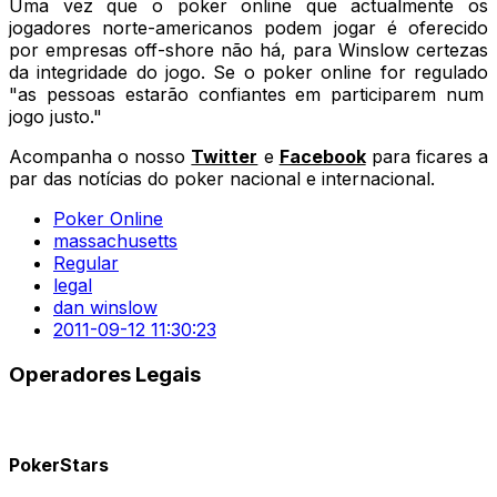
Uma vez que o poker online que actualmente os
jogadores norte-americanos podem jogar é oferecido
por empresas off-shore não há, para Winslow certezas
da integridade do jogo. Se o poker online for regulado
"as pessoas estarão confiantes em participarem num
jogo justo."
Acompanha o nosso
Twitter
e
Facebook
para ficares a
par das notícias do poker nacional e internacional.
Poker Online
massachusetts
Regular
legal
dan winslow
2011-09-12 11:30:23
Operadores Legais
PokerStars