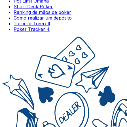
Pot Limit Omaha
Short Deck Poker
Ranking de mãos de poker
Como realizar um depósito
Torneios freeroll
Poker Tracker 4