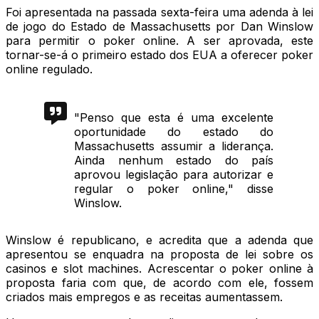
Foi apresentada na passada sexta-feira uma adenda à lei
de jogo do Estado de Massachusetts por Dan Winslow
para permitir o poker online. A ser aprovada, este
tornar-se-á o primeiro estado dos EUA a oferecer poker
online regulado.
"Penso que esta é uma excelente
oportunidade do estado do
Massachusetts assumir a liderança.
Ainda nenhum estado do país
aprovou legislação para autorizar e
regular o poker online," disse
Winslow.
Winslow é republicano, e acredita que a adenda que
apresentou se enquadra na proposta de lei sobre os
casinos e slot machines. Acrescentar o poker online à
proposta faria com que, de acordo com ele, fossem
criados mais empregos e as receitas aumentassem.