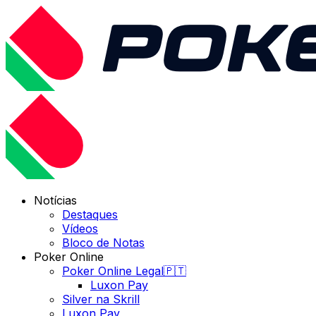
Notícias
Destaques
Vídeos
Bloco de Notas
Poker Online
Poker Online Legal🇵🇹
Luxon Pay
Silver na Skrill
Luxon Pay