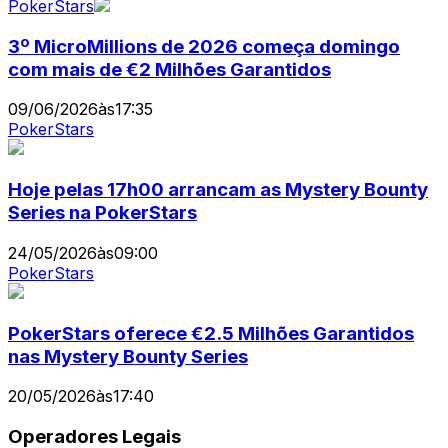
PokerStars
3º MicroMillions de 2026 começa domingo
com mais de €2 Milhões Garantidos
09/06/2026
às
17:35
PokerStars
Hoje pelas 17h00 arrancam as Mystery Bounty
Series na PokerStars
24/05/2026
às
09:00
PokerStars
PokerStars oferece €2.5 Milhões Garantidos
nas Mystery Bounty Series
20/05/2026
às
17:40
Operadores Legais