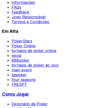
Informações
FAQs
Feedback
Jogo Responsável
Termos e Condições
Em Alta
PokerStars
Poker Online
torneios de poker online
wsop
888poker
torneios de poker ao vivo
main event
ggpoker
four seasons
FRESPT
Como Jogar
Dicionário de Poker