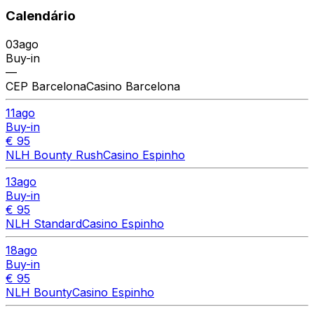
Calendário
03
ago
Buy-in
—
CEP Barcelona
Casino Barcelona
11
ago
Buy-in
€ 95
NLH Bounty Rush
Casino Espinho
13
ago
Buy-in
€ 95
NLH Standard
Casino Espinho
18
ago
Buy-in
€ 95
NLH Bounty
Casino Espinho