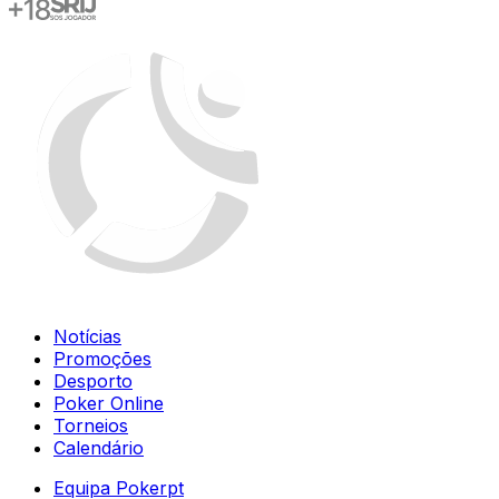
Notícias
Promoções
Desporto
Poker Online
Torneios
Calendário
Equipa Pokerpt