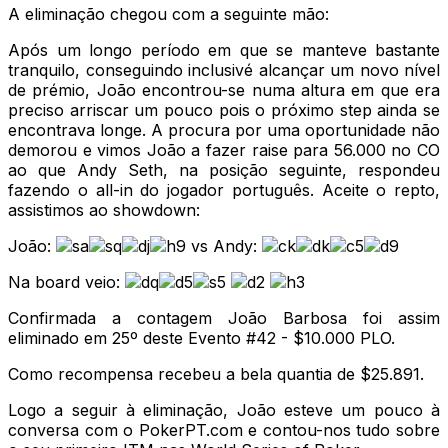
A eliminação chegou com a seguinte mão:
Após um longo período em que se manteve bastante
tranquilo, conseguindo inclusivé alcançar um novo nível
de prémio, João encontrou-se numa altura em que era
preciso arriscar um pouco pois o próximo step ainda se
encontrava longe. A procura por uma oportunidade não
demorou e vimos João a fazer raise para 56.000 no CO
ao que Andy Seth, na posição seguinte, respondeu
fazendo o all-in do jogador português. Aceite o repto,
assistimos ao showdown:
João:
vs Andy:
Na board veio:
Confirmada a contagem João Barbosa foi assim
eliminado em 25º deste Evento #42 - $10.000 PLO.
Como recompensa recebeu a bela quantia de $25.891.
Logo a seguir à eliminação, João esteve um pouco à
conversa com o PokerPT.com e contou-nos tudo sobre