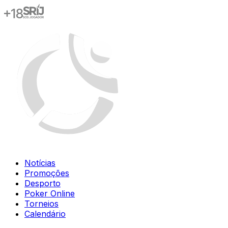
Notícias
Promoções
Desporto
Poker Online
Torneios
Calendário