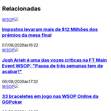
Relacionadas
WSOP
Impostos levaram mais de $12 Milhões dos
prémios da mesa final
07/08/2026
às
16:22
WSOP
Josh Arieh é uma das vozes criticas na FT Main
Event WSOP: "Pausa de três semanas tem de
acabar!"
06/08/2026
às
17:32
WSOP
33 braceletes em jogo nas WSOP Online da
GGPoker