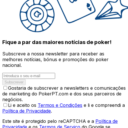
Fique a par das maiores notícias de poker!
Subscreve a nossa newsletter para receber as
melhores notícias, bónus e promoções do poker
nacional.
Subscrever
Gostaria de subscrever a newsletters e comunicações
de marketing do PokerPT.com e dos seus parceiros de
negócios.
Li e aceito os
Termos e Condições
e li e compreendi a
Política de Privacidade
.
Este site é protegido pelo reCAPTCHA e a
Política de
Privacidade
e os
Termos de Serviço
do Google se