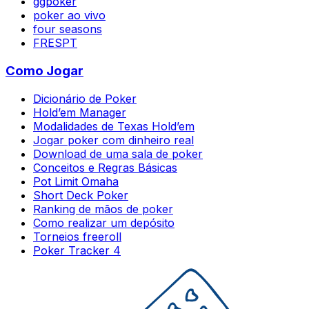
ggpoker
poker ao vivo
four seasons
FRESPT
Como Jogar
Dicionário de Poker
Hold’em Manager
Modalidades de Texas Hold’em
Jogar poker com dinheiro real
Download de uma sala de poker
Conceitos e Regras Básicas
Pot Limit Omaha
Short Deck Poker
Ranking de mãos de poker
Como realizar um depósito
Torneios freeroll
Poker Tracker 4