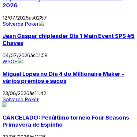
2026
12/07/2026
às
02:57
Solverde Poker
Jean Gaspar chipleader Dia 1 Main Event SPS #5
Chaves
04/07/2026
às
01:58
WSOP
Miguel Lopes no Dia 4 do Millionaire Maker -
vários prémios e sacos
23/06/2026
às
11:42
Solverde Poker
CANCELADO: Penúltimo torneio Four Seasons
Primavera de Espinho
23/06/2026
às
11:36