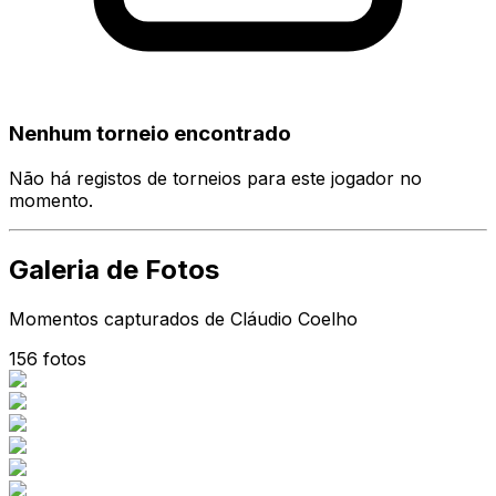
Nenhum torneio encontrado
Não há registos de torneios para este jogador no
momento.
Galeria de Fotos
Momentos capturados de
Cláudio Coelho
156
fotos