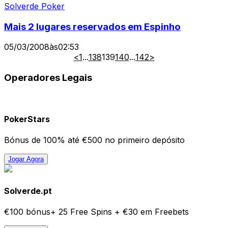
Solverde Poker
Mais 2 lugares reservados em Espinho
05/03/2008
às
02:53
<
1
...
138
139
140
...
142
>
Operadores Legais
PokerStars
Bónus de 100% até €500 no primeiro depósito
Jogar Agora
Solverde.pt
€100 bónus+ 25 Free Spins + €30 em Freebets