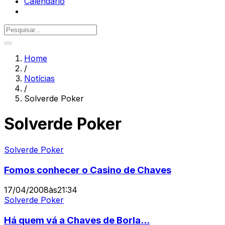
Calendário
Home
/
Notícias
/
Solverde Poker
Solverde Poker
Solverde Poker
Fomos conhecer o Casino de Chaves
17/04/2008
às
21:34
Solverde Poker
Há quem vá a Chaves de Borla...