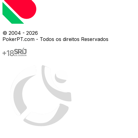
© 2004 -
2026
PokerPT.com - Todos os direitos Reservados