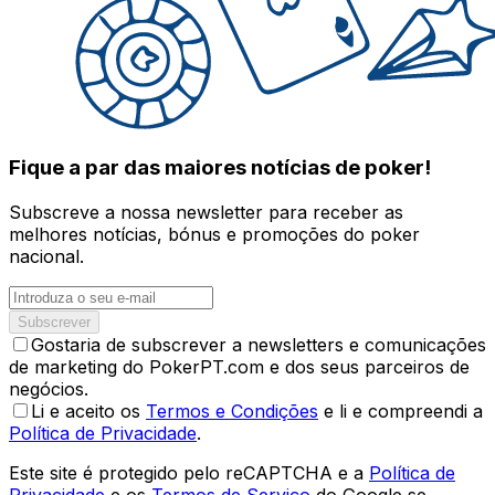
Fique a par das maiores notícias de poker!
Subscreve a nossa newsletter para receber as
melhores notícias, bónus e promoções do poker
nacional.
Subscrever
Gostaria de subscrever a newsletters e comunicações
de marketing do PokerPT.com e dos seus parceiros de
negócios.
Li e aceito os
Termos e Condições
e li e compreendi a
Política de Privacidade
.
Este site é protegido pelo reCAPTCHA e a
Política de