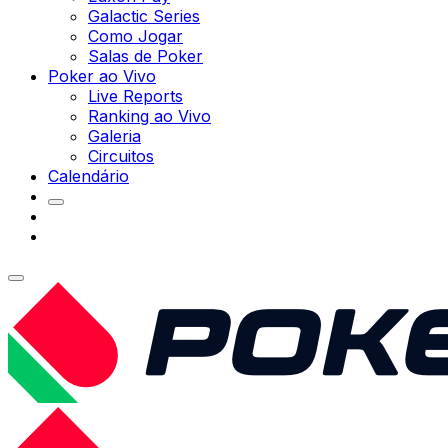
Galactic Series
Como Jogar
Salas de Poker
Poker ao Vivo
Live Reports
Ranking ao Vivo
Galeria
Circuitos
Calendário