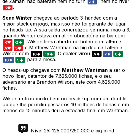
de Zamani não bateram nem no turn
, nem no river
J
.
K
Sean Winter
chegava ao período 3-handed com a
maior stack em jogo, mas isso não foi garante de lugar
no heads-up. A sua saída concretizou-se numa mão a 3,
quando Winter estava em all-in obrigatória na big com
, Wilson tinha aberto no botão com all-in e
K
Q
e Matthew Wantman na big deu call all-in a
A
5
Wilson com
. O dealer virou
10
10
A
7
6
para a mesa.
10
9
O heads-up chegava com
Matthew Wantman
a ser o
novo líder, detentor de 7.625.000 fichas, e o seu
adversário era Brandon Wilson, este com 4.625.000
fichas.
Wilson entrou muito bem no heads-up com um double
up que lhe permitiu passar os 10 milhões de fichas e em
menos de 15 minutos deu a estocada final em Wantman.
Nível 25: 125.000/250.000 e big blind