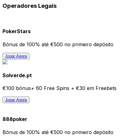
Operadores Legais
PokerStars
Bónus de 100% até €500 no primeiro depósito
Jogar Agora
Solverde.pt
€100 bónus+ 60 Free Spins + €30 em Freebets
Jogar Agora
888poker
Bónus de 100% até €500 no primeiro depósito