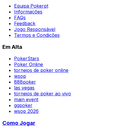
Equipa Pokerpt
Informações
FAQs
Feedback
Jogo Responsável
Termos e Condições
Em Alta
PokerStars
Poker Online
torneios de poker online
wsop
888poker
las vegas
torneios de poker ao vivo
main event
ggpoker
wsop 2026
Como Jogar