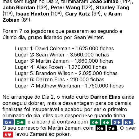
mas sem lugar no Dia 2, terminaram
João Simão
(14º),
John Riordan
(13º),
Peter Wang
(12º),
Stanley Tang
(11º),
Isaac Haxton
(10º),
Cary Katz
(9º), e
Aram
Zobian
(8º).
Foram 7 os jogadores que passaram ao segundo e
último dia, grupo liderado por Sean Winter.
Lugar 1: David Coleman - 1.625.000 fichas
Lugar 2: Sean Winter - 3.560.000 fichas
Lugar 3: Martin Zamani - 1.860.000 fichas
Lugar 4: Alex Foxen - 1.270.000 fichas
Lugar 5: Brandon Wilson - 2.025.000 fichas
Lugar 6: Darren Elias - 210.000 fichas
Lugar 7: Matthew Wantman - 1.750.000 fichas
No arranque do Dia 2, o muito curto
Darren Elias
ainda
conseguiu dobrar, mas a desvantagem para os demais
finalistas foi insuperável e acabou por ser o primeiro
eliminado do dia. elias que despediu-se quando tinha
e a board já contava com
.
Q
Q
K
4
2
K
O seu carrasco foi Martin Zamani com
. O river
K
7
levou Zamani ao poker.
K