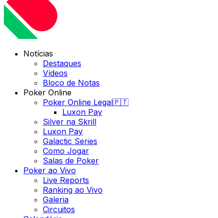
Notícias
Destaques
Vídeos
Bloco de Notas
Poker Online
Poker Online Legal🇵🇹
Luxon Pay
Silver na Skrill
Luxon Pay
Galactic Series
Como Jogar
Salas de Poker
Poker ao Vivo
Live Reports
Ranking ao Vivo
Galeria
Circuitos