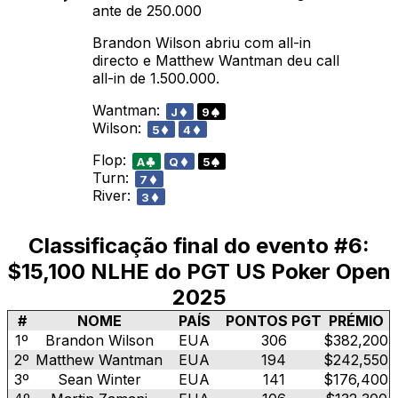
ante de 250.000
Brandon Wilson abriu com all-in
directo e Matthew Wantman deu call
all-in de 1.500.000.
Wantman:
J
9
Wilson:
5
4
Flop:
A
Q
5
Turn:
7
River:
3
Classificação final do evento #6:
$15,100 NLHE do PGT US Poker Open
2025
#
NOME
PAÍS
PONTOS PGT
PRÉMIO
1º
Brandon Wilson
EUA
306
$382,200
2º
Matthew Wantman
EUA
194
$242,550
3º
Sean Winter
EUA
141
$176,400