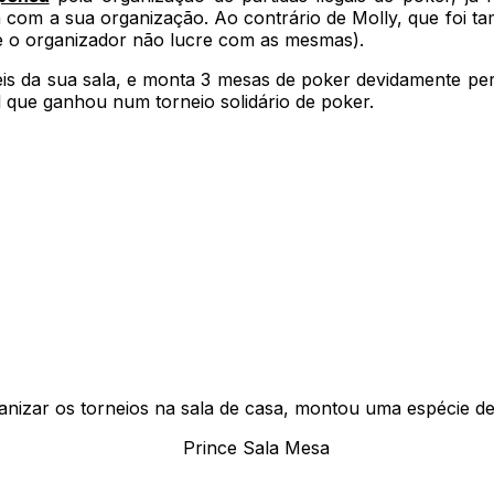
a com a sua organização. Ao contrário de Molly, que foi 
ue o organizador não lucre com as mesmas).
s da sua sala, e monta 3 mesas de poker devidamente pers
 que ganhou num torneio solidário de poker.
anizar os torneios na sala de casa, montou uma espécie de