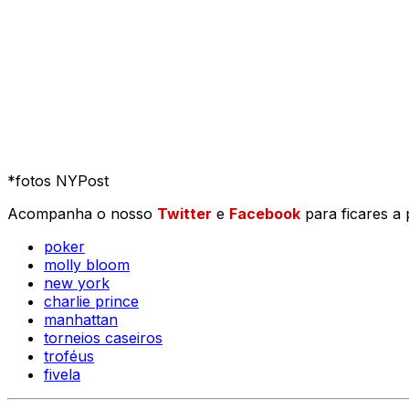
*fotos NYPost
Acompanha o nosso
Twitter
e
Facebook
para ficares a 
poker
molly bloom
new york
charlie prince
manhattan
torneios caseiros
troféus
fivela