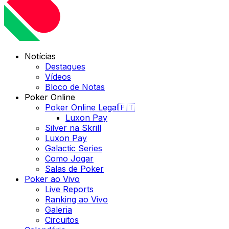
Notícias
Destaques
Vídeos
Bloco de Notas
Poker Online
Poker Online Legal🇵🇹
Luxon Pay
Silver na Skrill
Luxon Pay
Galactic Series
Como Jogar
Salas de Poker
Poker ao Vivo
Live Reports
Ranking ao Vivo
Galeria
Circuitos