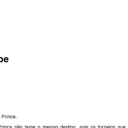
pe
 Prince.
 Prince não teme o mesmo destino, pois os torneios que