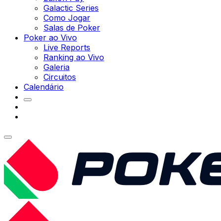
Galactic Series
Como Jogar
Salas de Poker
Poker ao Vivo
Live Reports
Ranking ao Vivo
Galeria
Circuitos
Calendário