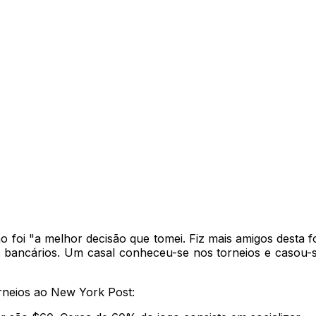
o foi "
a melhor decisão que tomei. Fiz mais amigos desta
os bancários. Um casal conheceu-se nos torneios e casou-
rneios ao New York Post: