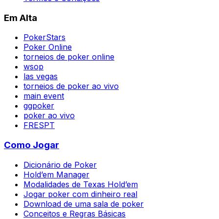
Em Alta
PokerStars
Poker Online
torneios de poker online
wsop
las vegas
torneios de poker ao vivo
main event
ggpoker
poker ao vivo
FRESPT
Como Jogar
Dicionário de Poker
Hold’em Manager
Modalidades de Texas Hold’em
Jogar poker com dinheiro real
Download de uma sala de poker
Conceitos e Regras Básicas