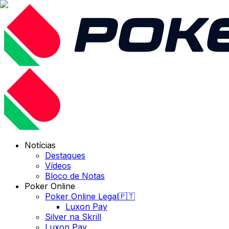
Notícias
Destaques
Vídeos
Bloco de Notas
Poker Online
Poker Online Legal🇵🇹
Luxon Pay
Silver na Skrill
Luxon Pay