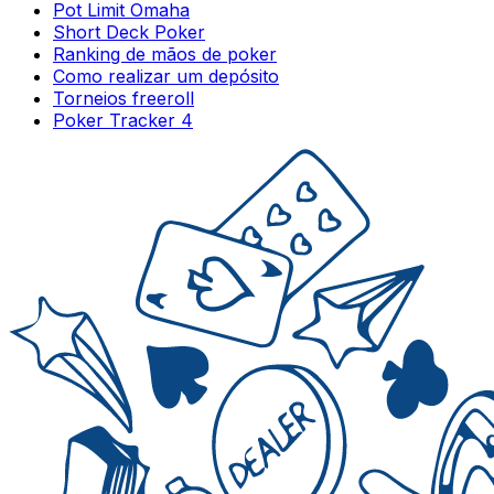
Pot Limit Omaha
Short Deck Poker
Ranking de mãos de poker
Como realizar um depósito
Torneios freeroll
Poker Tracker 4