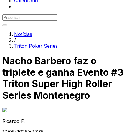
Calendário
Notícias
/
Triton Poker Series
Nacho Barbero faz o
triplete e ganha Evento #3
Triton Super High Roller
Series Montenegro
Ricardo F.
17/05/2025
às
17:35