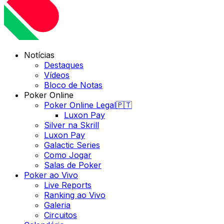
Notícias
Destaques
Vídeos
Bloco de Notas
Poker Online
Poker Online Legal🇵🇹
Luxon Pay
Silver na Skrill
Luxon Pay
Galactic Series
Como Jogar
Salas de Poker
Poker ao Vivo
Live Reports
Ranking ao Vivo
Galeria
Circuitos