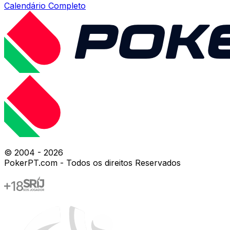
Calendário Completo
© 2004 -
2026
PokerPT.com - Todos os direitos Reservados