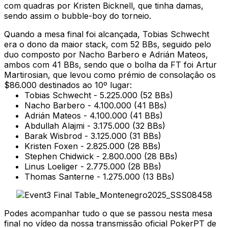
com quadras por Kristen Bicknell, que tinha damas,
sendo assim o bubble-boy do torneio.
Quando a mesa final foi alcançada, Tobias Schwecht
era o dono da maior stack, com 52 BBs, seguido pelo
duo composto por Nacho Barbero e Adrián Mateos,
ambos com 41 BBs, sendo que o bolha da FT foi Artur
Martirosian, que levou como prémio de consolação os
$86.000 destinados ao 10º lugar:
Tobias Schwecht - 5.225.000 (52 BBs)
Nacho Barbero - 4.100.000 (41 BBs)
Adrián Mateos - 4.100.000 (41 BBs)
Abdullah Alajmi - 3.175.000 (32 BBs)
Barak Wisbrod - 3.125.000 (31 BBs)
Kristen Foxen - 2.825.000 (28 BBs)
Stephen Chidwick - 2.800.000 (28 BBs)
Linus Loeliger - 2.775.000 (28 BBs)
Thomas Santerne - 1.275.000 (13 BBs)
Podes acompanhar tudo o que se passou nesta mesa
final no vídeo da nossa transmissão oficial PokerPT de