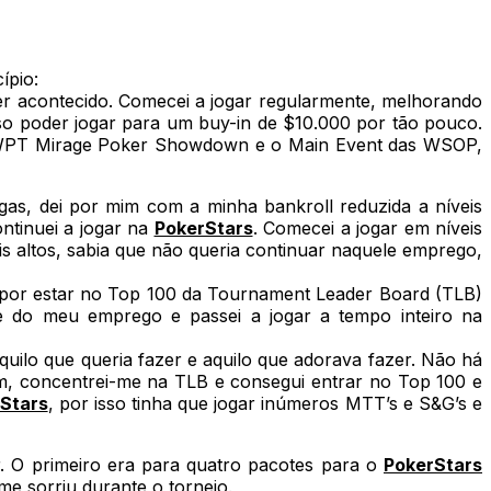
ípio:
er acontecido. Comecei a jogar regularmente, melhorando
oso poder jogar para um buy-in de $10.000 por tão pouco.
 o WPT Mirage Poker Showdown e o Main Event das WSOP,
gas, dei por mim com a minha bankroll reduzida a níveis
ntinuei a jogar na
PokerStars
. Comecei a jogar em níveis
is altos, sabia que não queria continuar naquele emprego,
 por estar no Top 100 da Tournament Leader Board (TLB)
-me do meu emprego e passei a jogar a tempo inteiro na
uilo que queria fazer e aquilo que adorava fazer. Não há
ssim, concentrei-me na TLB e consegui entrar no Top 100 e
Stars
, por isso tinha que jogar inúmeros MTT’s e S&G’s e
r. O primeiro era para quatro pacotes para o
PokerStars
e sorriu durante o torneio.