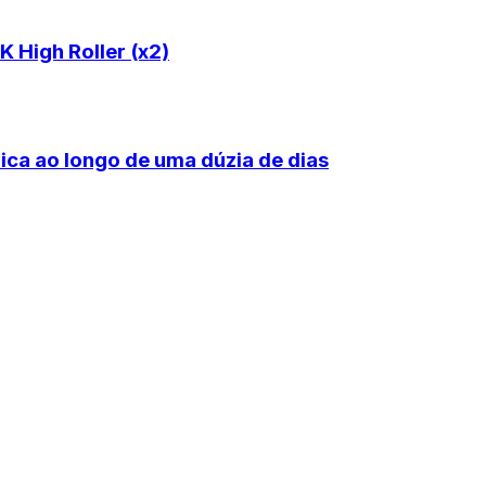
 High Roller (x2)
pica ao longo de uma dúzia de dias