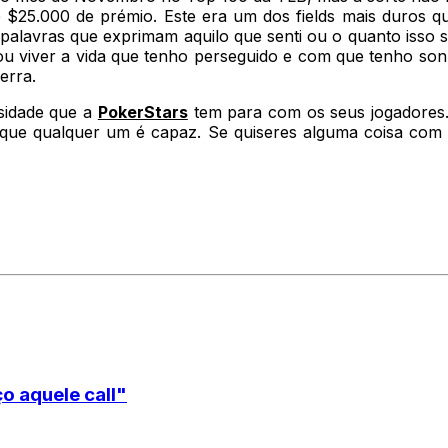
 $25.000 de prémio. Este era um dos fields mais duros que
palavras que exprimam aquilo que senti ou o quanto isso s
Vou viver a vida que tenho perseguido e com que tenho so
erra.
osidade que a
PokerStars
tem para com os seus jogadores
 que qualquer um é capaz. Se quiseres alguma coisa com 
o aquele call"