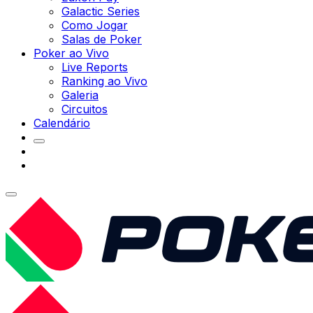
Galactic Series
Como Jogar
Salas de Poker
Poker ao Vivo
Live Reports
Ranking ao Vivo
Galeria
Circuitos
Calendário