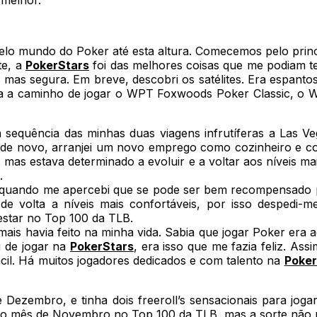
elo mundo do Poker até esta altura. Comecemos pelo princ
te, a
PokerStars
foi das melhores coisas que me podiam t
 mas segura. Em breve, descobri os satélites. Era espant
stava a caminho de jogar o WPT Foxwoods Poker Classic,
sequência das minhas duas viagens infrutíferas a Las Ve
 de novo, arranjei um novo emprego como cozinheiro e co
 mas estava determinado a evoluir e a voltar aos níveis ma
.
r, quando me apercebi que se pode ser bem recompensado
 de volta a níveis mais confortáveis, por isso despedi
estar no Top 100 da TLB.
is havia feito na minha vida. Sabia que jogar Poker era aq
u de jogar na
PokerStars
, era isso que me fazia feliz. A
cil. Há muitos jogadores dedicados e com talento na
Poker
Dezembro, e tinha dois freeroll’s sensacionais para joga
nar o mês de Novembro no Top 100 da TLB, mas a sorte não m