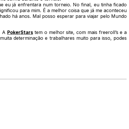
 eu já enfrentara num torneio. No final, eu tinha ficado
ignificou para mim. É a melhor coisa que já me aconteceu
nhado há anos. Mal posso esperar para viajar pelo Mundo
. A
PokerStars
tem o melhor site, com mais freeroll’s e a
muita determinação e trabalhares muito para isso, podes